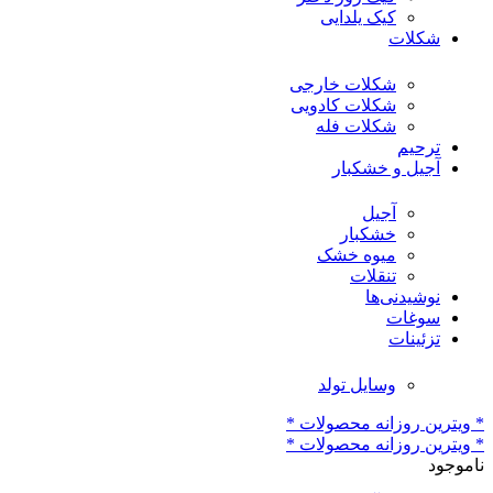
کیک یلدایی
شکلات
شکلات خارجی
شکلات کادویی
شکلات فله
ترحیم
آجیل و خشکبار
آجیل
خشکبار
میوه خشک
تنقلات
نوشیدنی‌ها
سوغات
تزئینات
وسایل تولد
* ویترین روزانه محصولات *
* ویترین روزانه محصولات *
ناموجود