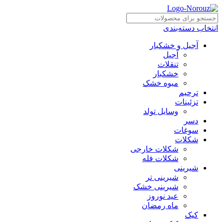
انتخاب دسته‌بندی
آجیل و خشکبار
آجیل
تنقلات
خشکبار
میوه خشک
ترحیم
تزئینات
وسایل تولد
دسر
سوغات
شکلات
شکلات خارجی
شکلات فله
شیرینی
شیرینی تر
شیرینی خشک
عید نوروز
ماه رمضان
کیک