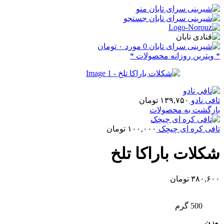
منو
جستجو
0
مورد
۰
تومان
* ویترین روزانه محصولات *
تافی نادو
۱۳۹,۷۵۰
تومان
بازگشت به محصولات
تافی کره ای چیچک
۱۰۰,۰۰۰
تومان
شکلات باراکا تلخ
۳۸۰,۶۰۰
تومان
500 گرم
وزن
,