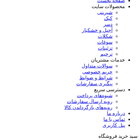
صفحه نخست
محصولات سایت
شیرینی
کیک
دسر
آجیل و خشکبار
شکلات
سوغات
تزئینات
ترحیم
خدمات مشتریان
سوالات متداول
حریم خصوصی
شرایط و ضوابط
پیگیری سفارشات
دسترسی سریع
شیوه‌های پرداخت
رویه ارسال سفارشات
رویه‌های بازگرداندن کالا
درباره ما
تماس با ما
پنل کاربری
سبد خرید فروشگاه