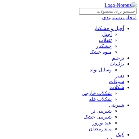
انتخاب دسته‌بندی
آجیل و خشکبار
آجیل
تنقلات
خشکبار
میوه خشک
ترحیم
تزئینات
وسایل تولد
دسر
سوغات
شکلات
شکلات خارجی
شکلات فله
شیرینی
شیرینی تر
شیرینی خشک
عید نوروز
ماه رمضان
کیک