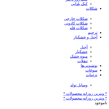
کیک یلدایی
شکلات
شکلات خارجی
شکلات کادویی
شکلات فله
ترحیم
آجیل و خشکبار
آجیل
خشکبار
میوه خشک
تنقلات
نوشیدنی‌ها
سوغات
تزئینات
وسایل تولد
* ویترین روزانه محصولات *
* ویترین روزانه محصولات *
ناموجود