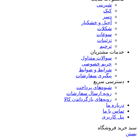
شیرینی
کیک
دسر
آجیل و خشکبار
شکلات
سوغات
تزئینات
ترحیم
خدمات مشتریان
سوالات متداول
حریم خصوصی
شرایط و ضوابط
پیگیری سفارشات
دسترسی سریع
شیوه‌های پرداخت
رویه ارسال سفارشات
رویه‌های بازگرداندن کالا
درباره ما
تماس با ما
پنل کاربری
سبد خرید فروشگاه
بستن