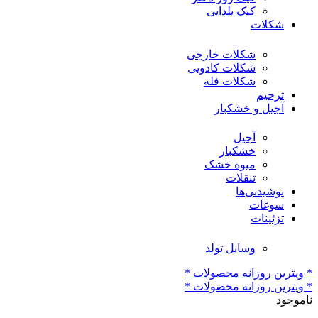
کیک یلدایی
شکلات
شکلات خارجی
شکلات کادویی
شکلات فله
ترحیم
آجیل و خشکبار
آجیل
خشکبار
میوه خشک
تنقلات
نوشیدنی‌ها
سوغات
تزئینات
وسایل تولد
* ویترین روزانه محصولات *
* ویترین روزانه محصولات *
ناموجود