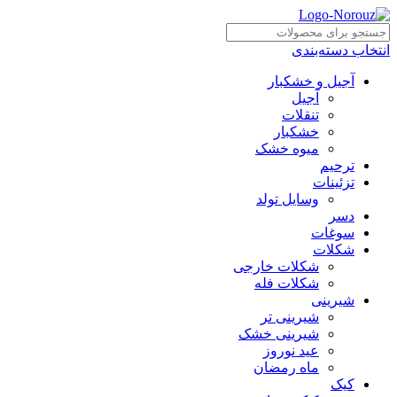
انتخاب دسته‌بندی
آجیل و خشکبار
آجیل
تنقلات
خشکبار
میوه خشک
ترحیم
تزئینات
وسایل تولد
دسر
سوغات
شکلات
شکلات خارجی
شکلات فله
شیرینی
شیرینی تر
شیرینی خشک
عید نوروز
ماه رمضان
کیک