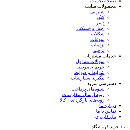
صفحه نخست
محصولات سایت
شیرینی
کیک
دسر
آجیل و خشکبار
شکلات
سوغات
تزئینات
ترحیم
خدمات مشتریان
سوالات متداول
حریم خصوصی
شرایط و ضوابط
پیگیری سفارشات
دسترسی سریع
شیوه‌های پرداخت
رویه ارسال سفارشات
رویه‌های بازگرداندن کالا
درباره ما
تماس با ما
پنل کاربری
سبد خرید فروشگاه