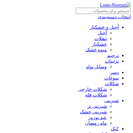
انتخاب دسته‌بندی
آجیل و خشکبار
آجیل
تنقلات
خشکبار
میوه خشک
ترحیم
تزئینات
وسایل تولد
دسر
سوغات
شکلات
شکلات خارجی
شکلات فله
شیرینی
شیرینی تر
شیرینی خشک
عید نوروز
ماه رمضان
کیک