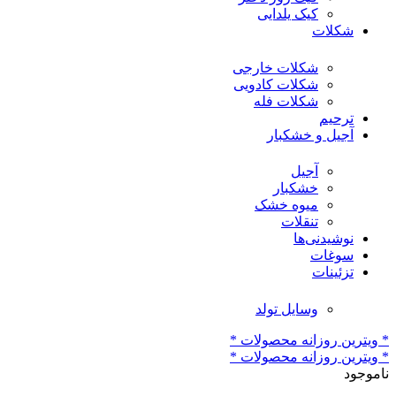
کیک یلدایی
شکلات
شکلات خارجی
شکلات کادویی
شکلات فله
ترحیم
آجیل و خشکبار
آجیل
خشکبار
میوه خشک
تنقلات
نوشیدنی‌ها
سوغات
تزئینات
وسایل تولد
* ویترین روزانه محصولات *
* ویترین روزانه محصولات *
ناموجود