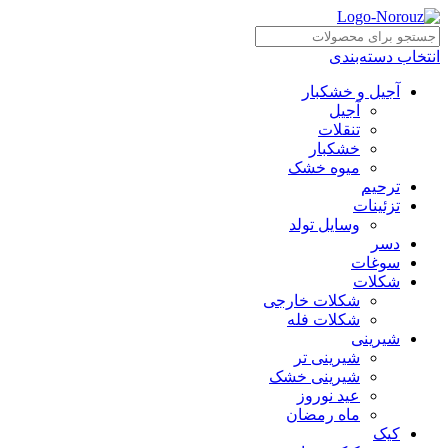
انتخاب دسته‌بندی
آجیل و خشکبار
آجیل
تنقلات
خشکبار
میوه خشک
ترحیم
تزئینات
وسایل تولد
دسر
سوغات
شکلات
شکلات خارجی
شکلات فله
شیرینی
شیرینی تر
شیرینی خشک
عید نوروز
ماه رمضان
کیک