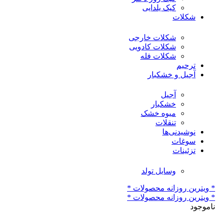
کیک یلدایی
شکلات
شکلات خارجی
شکلات کادویی
شکلات فله
ترحیم
آجیل و خشکبار
آجیل
خشکبار
میوه خشک
تنقلات
نوشیدنی‌ها
سوغات
تزئینات
وسایل تولد
* ویترین روزانه محصولات *
* ویترین روزانه محصولات *
ناموجود