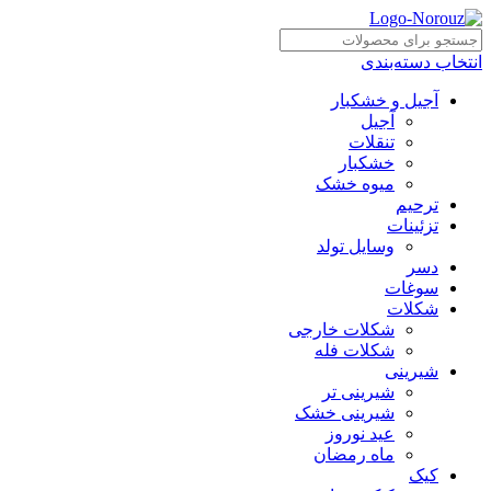
انتخاب دسته‌بندی
آجیل و خشکبار
آجیل
تنقلات
خشکبار
میوه خشک
ترحیم
تزئینات
وسایل تولد
دسر
سوغات
شکلات
شکلات خارجی
شکلات فله
شیرینی
شیرینی تر
شیرینی خشک
عید نوروز
ماه رمضان
کیک