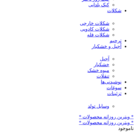
کیک یلدایی
شکلات
شکلات خارجی
شکلات کادویی
شکلات فله
ترحیم
آجیل و خشکبار
آجیل
خشکبار
میوه خشک
تنقلات
نوشیدنی‌ها
سوغات
تزئینات
وسایل تولد
* ویترین روزانه محصولات *
* ویترین روزانه محصولات *
ناموجود