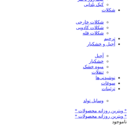
کیک یلدایی
شکلات
شکلات خارجی
شکلات کادویی
شکلات فله
ترحیم
آجیل و خشکبار
آجیل
خشکبار
میوه خشک
تنقلات
نوشیدنی‌ها
سوغات
تزئینات
وسایل تولد
* ویترین روزانه محصولات *
* ویترین روزانه محصولات *
ناموجود