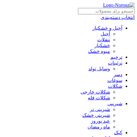
انتخاب دسته‌بندی
آجیل و خشکبار
آجیل
تنقلات
خشکبار
میوه خشک
ترحیم
تزئینات
وسایل تولد
دسر
سوغات
شکلات
شکلات خارجی
شکلات فله
شیرینی
شیرینی تر
شیرینی خشک
عید نوروز
ماه رمضان
کیک